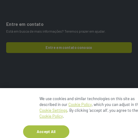
Entre em contato
Está em busca de mais informações? Teremos prazer em ajudar.
Entre em contato conosco
We use cookies and similar technologies on this site as
© 2024 Esko-Graphics BV.
Política de privacidade
described in our
Cookie Policy
, which you can adjust in t
Aviso de cookies
Cookies Settings
Termos de uso
Cookie Settings
. By clicking ‘accept all’, you agree to th
Enfocus
Termos e Condições
Cookie Policy
.
Accept All