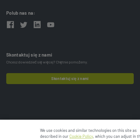
Polub nas na:
Skontaktuj się z nami
Chcesz dowiedzieć się więcej? Chętnie pomożemy.
Skontaktuj się z nami
We use cookies and similar technologies on this site as
© 2024 Esko-Graphics BV.
Polityka prywatności
described in our
Cookie Policy
, which you can adjust in t
Informacja o plikach cookie
Warunki użytkowania
Enfocus