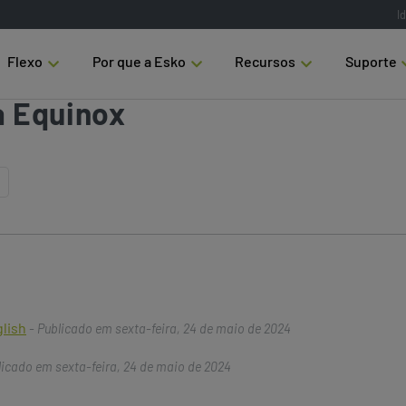
I
Flexo
Por que a Esko
Recursos
Suporte
 Equinox
glish
- Publicado em sexta-feira, 24 de maio de 2024
licado em sexta-feira, 24 de maio de 2024