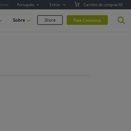
dioma:
Português
Entrar
Carrinho de compras
(0)
Sobre
Store
Fale Conosco