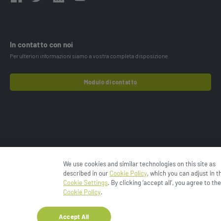
In contatto con noi
Per ulteriori informazioni siamo a vostra completa disposizione.
Modulo di contatto
We use cookies and similar technologies on this site as
© 2024 Esko-Graphics BV.
Informativa sulla privacy
described in our
Cookie Policy
, which you can adjust in t
Informativa sui cookie
Cookies Settings
Condizioni d’uso
Cookie Settings
. By clicking ‘accept all’, you agree to th
Enfocus
Termini e condizioni
Cookie Policy
.
Accept All