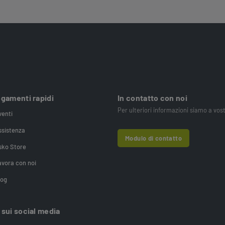
egamenti rapidi
In contatto con noi
Per ulteriori informazioni siamo a vos
venti
ssistenza
Modulo di contatto
sko Store
avora con noi
log
 sui social media