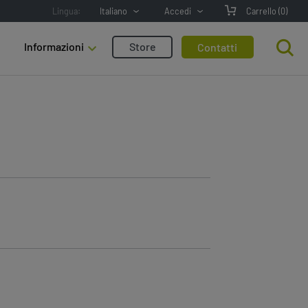
Lingua:
Italiano
Accedi
Carrello
(0)
Informazioni
Store
Contatti