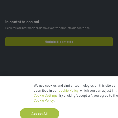
In contatto con noi
Per ulteriori informazioni siamo a vostra completa disposizione.
Modulo di contatto
We use cookies and similar technologies on this site as
© 2024 Esko-Graphics BV.
Informativa sulla privacy
described in our
Cookie Policy
, which you can adjust in t
Informativa sui cookie
Cookies Settings
Condizioni d’uso
Cookie Settings
. By clicking ‘accept all’, you agree to th
Enfocus
Termini e condizioni
Cookie Policy
.
Accept All