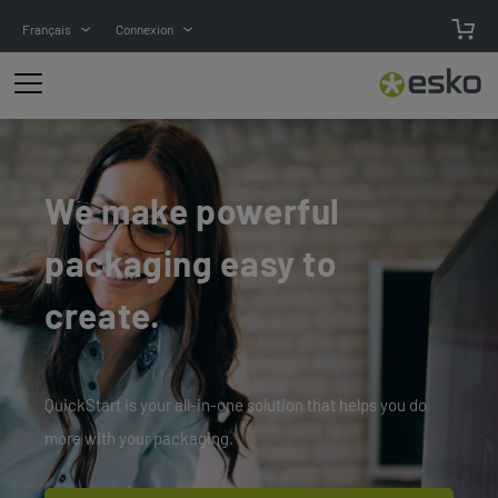
Français
Connexion
We make powerful
packaging easy to
create.
QuickStart is your all-in-one solution that helps you do
more with your packaging.