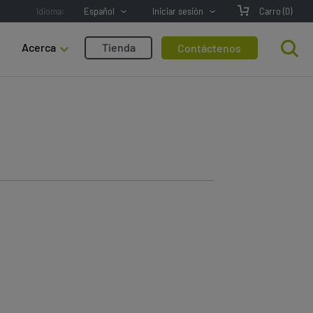
Idioma:
Español
Iniciar sesión
Carro
(0)
Acerca
Tienda
Contáctenos