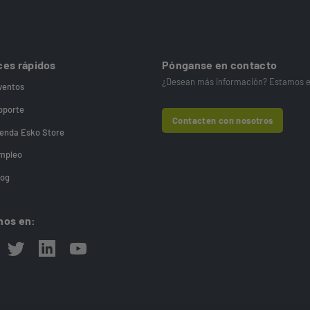
ces rápidos
Pónganse en contacto
¿Desean más información? Estamos e
ventos
oporte
Contacten con nosotros
ienda Esko Store
mpleo
log
nos en: