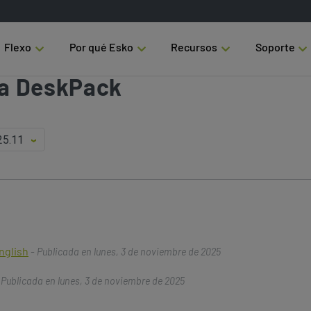
Flexo
Por qué Esko
Recursos
Soporte
a DeskPack
nglish
- Publicada en lunes, 3 de noviembre de 2025
 Publicada en lunes, 3 de noviembre de 2025