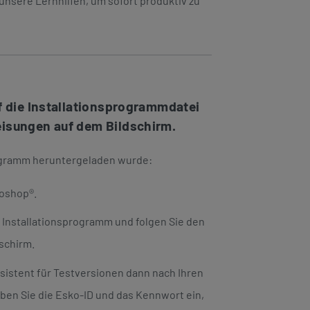
unsere Lernhilfen, um sofort produktiv zu
uf die Installationsprogrammdatei
eisungen auf dem Bildschirm.
ogramm heruntergeladen wurde:
toshop®.
s Installationsprogramm und folgen Sie den
schirm.
Assistent für Testversionen dann nach Ihren
en Sie die Esko-ID und das Kennwort ein,