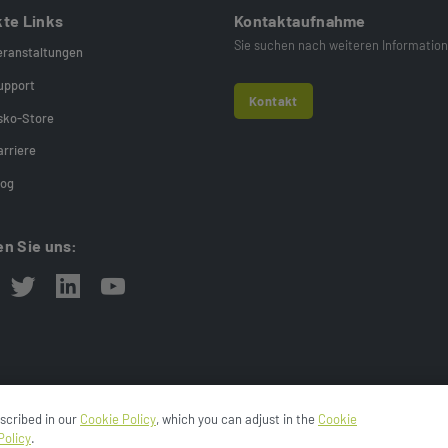
kte Links
Kontaktaufnahme
Sie suchen nach weiteren Information
eranstaltungen
upport
Kontakt
sko-Store
arriere
log
en Sie uns:
escribed in our
Cookie Policy
, which you can adjust in the
Cookie
nie
Cookie-Hinweis
Cookies Settings
Nutzungsbedingungen
E
Policy
.