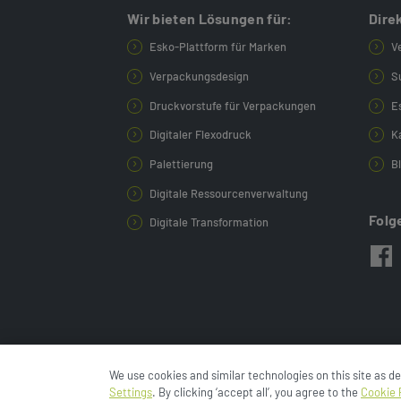
Wir bieten Lösungen für:
Dire
Esko-Plattform für Marken
V
Verpackungsdesign
S
Druckvorstufe für Verpackungen
E
Digitaler Flexodruck
K
Palettierung
B
Digitale Ressourcenverwaltung
Folg
Digitale Transformation
We use cookies and similar technologies on this site as d
© 2024 Esko-Graphics BV.
Datenschutzrichtli
Settings
. By clicking ‘accept all’, you agree to the
Cookie 