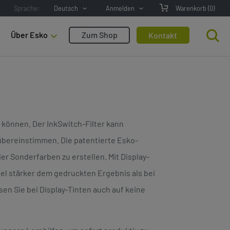
Sprache:
Deutsch
Anmelden
Warenkorb
(0)
Über Esko
Zum Shop
Kontakt
 können. Der InkSwitch-Filter kann
übereinstimmen. Die patentierte Esko-
r Sonderfarben zu erstellen. Mit Display-
iel stärker dem gedruckten Ergebnis als bei
 Sie bei Display-Tinten auch auf keine