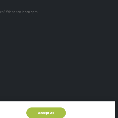
en? Wir helfen Ihnen gern.
nfocus
Bedingungen & Konditionen
Accept All