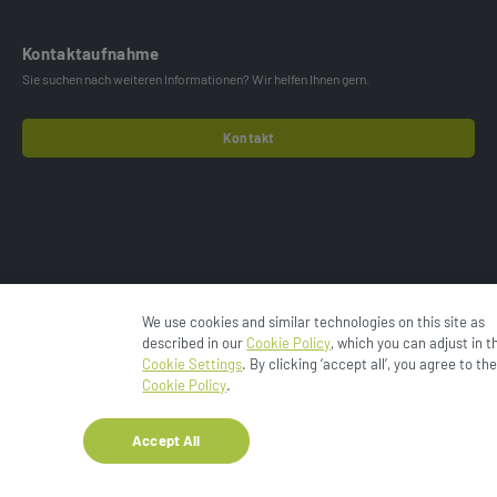
Kontaktaufnahme
Sie suchen nach weiteren Informationen? Wir helfen Ihnen gern.
Kontakt
We use cookies and similar technologies on this site as
© 2024 Esko-Graphics BV.
Datenschutzrichtlinie
described in our
Cookie Policy
, which you can adjust in t
Cookie-Hinweis
Cookies Settings
Nutzungsbedingungen
Cookie Settings
. By clicking ‘accept all’, you agree to th
Enfocus
Bedingungen & Konditionen
Cookie Policy
.
Accept All